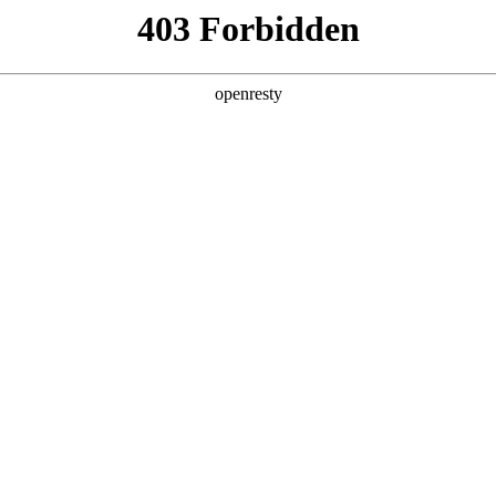
，助力企业
预期
用弱，决策效率被拖垮
顿